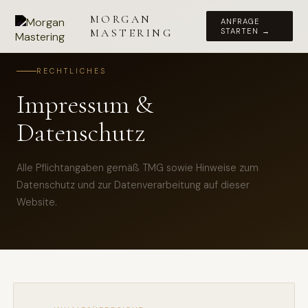
MORGAN
ANFRAGE
MASTERING
STARTEN →
RECHTLICHES
Impressum &
Datenschutz
Alle Pflichtangaben gemäß TMG sowie Hinweise zum
Datenschutz und zur Datenverarbeitung auf dieser
Website.